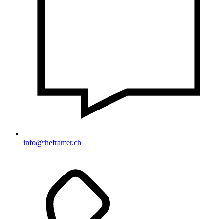
info@theframer.ch