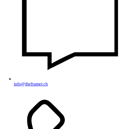
info@theframer.ch