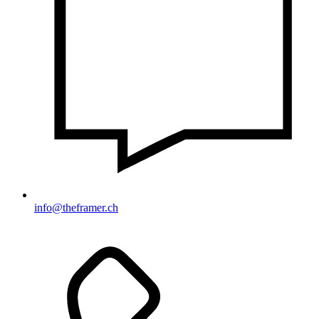
info@theframer.ch